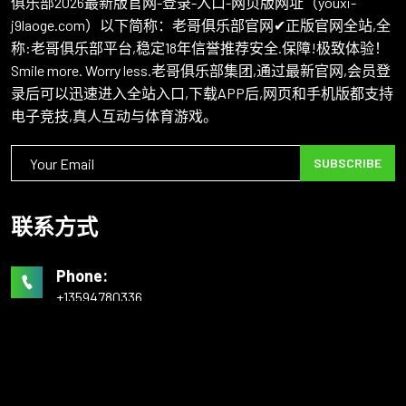
俱乐部2026最新版官网-登录-入口-网页版网址（youxi-
j9laoge.com）以下简称：老哥俱乐部官网✔正版官网全站,全
称:老哥俱乐部平台,稳定18年信誉推荐安全.保障!极致体验！
Smile more. Worry less.老哥俱乐部集团,通过最新官网,会员登
录后可以迅速进入全站入口,下载APP后,网页和手机版都支持
电子竞技,真人互动与体育游戏。
SUBSCRIBE
联系方式
Phone:
+13594780336
E-mail:
jinnian@aglaoge.vip
Location: