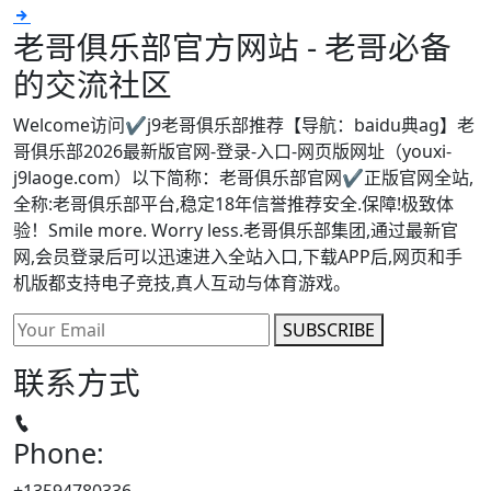
老哥俱乐部官方网站 - 老哥必备
的交流社区
Welcome访问✔j9老哥俱乐部推荐【导航：baidu典ag】老
哥俱乐部2026最新版官网-登录-入口-网页版网址（youxi-
j9laoge.com）以下简称：老哥俱乐部官网✔正版官网全站,
全称:老哥俱乐部平台,稳定18年信誉推荐安全.保障!极致体
验！Smile more. Worry less.老哥俱乐部集团,通过最新官
网,会员登录后可以迅速进入全站入口,下载APP后,网页和手
机版都支持电子竞技,真人互动与体育游戏。
SUBSCRIBE
联系方式
Phone: