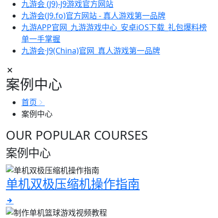
九游会 (J9)-J9游戏官方网站
九游会(J9.fo)官方网站 - 真人游戏第一品牌
九游APP官网_九游游戏中心_安卓iOS下载_礼包爆料榜
单一手掌握
九游会·J9(China)官网_真人游戏第一品牌
案例中心
首页
案例中心
OUR POPULAR COURSES
案例中心
单机双极压缩机操作指南