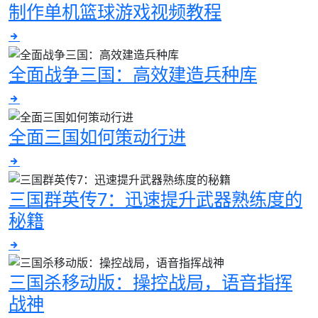
制作单机篮球游戏视频教程
全面战争三国：高效建造兵种库
全面三国如何策动行进
三国群英传7：迅速提升武器熟练度的
秘籍
三国杀移动版：操控战局，语音指挥
战神