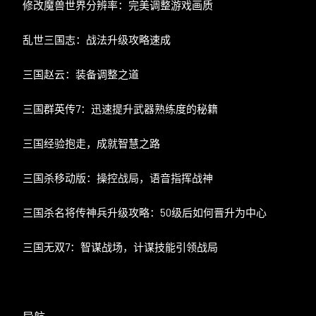
修改魔兽世界分辨率：完美调整游戏画质
乱世三国志：战法升级攻略速成
三国赵云：装备调整之道
三国群英传7：迅速提升武器熟练度的秘籍
三国经验抱走，成就智慧之路
三国杀移动版：操控战局，语音指挥战神
三国杀名将传神兵升级攻略：50级后如何晋升为中心
三国无双7：智谋战场，计谋技能引领战局