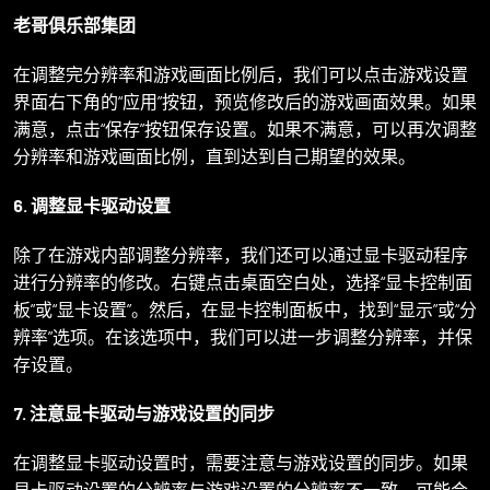
老哥俱乐部集团
在调整完分辨率和游戏画面比例后，我们可以点击游戏设置
界面右下角的“应用”按钮，预览修改后的游戏画面效果。如果
满意，点击“保存”按钮保存设置。如果不满意，可以再次调整
分辨率和游戏画面比例，直到达到自己期望的效果。
6. 调整显卡驱动设置
除了在游戏内部调整分辨率，我们还可以通过显卡驱动程序
进行分辨率的修改。右键点击桌面空白处，选择“显卡控制面
板”或“显卡设置”。然后，在显卡控制面板中，找到“显示”或“分
辨率”选项。在该选项中，我们可以进一步调整分辨率，并保
存设置。
7. 注意显卡驱动与游戏设置的同步
在调整显卡驱动设置时，需要注意与游戏设置的同步。如果
显卡驱动设置的分辨率与游戏设置的分辨率不一致，可能会