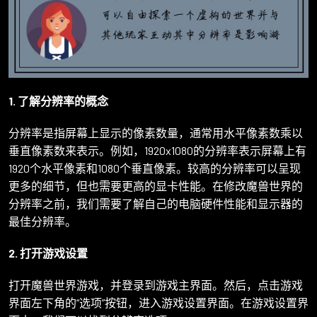
1. 了解分辨率的概念
分辨率是指屏幕上显示的像素数量，通常用水平像素数乘以
垂直像素数来表示。例如，1920x1080的分辨率表示屏幕上有
1920个水平像素和1080个垂直像素。较高的分辨率可以呈现
更多的细节，但也需要更高的显卡性能。在修改魔兽世界的
分辨率之前，我们需要了解自己的电脑硬件性能和显示器的
最佳分辨率。
2. 打开游戏设置
打开魔兽世界游戏，并登录到游戏主界面。然后，点击游戏
界面左下角的“选项”按钮，进入游戏设置界面。在游戏设置界