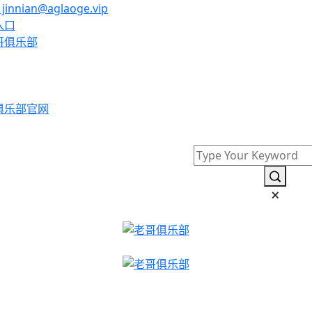
: jinnian@aglaoge.vip
入口
哥俱乐部
俱乐部官网