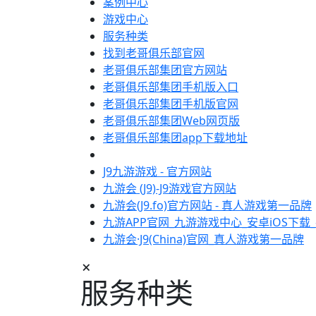
案例中心
游戏中心
服务种类
找到老哥俱乐部官网
老哥俱乐部集团官方网站
老哥俱乐部集团手机版入口
老哥俱乐部集团手机版官网
老哥俱乐部集团Web网页版
老哥俱乐部集团app下载地址
J9九游游戏 - 官方网站
九游会 (J9)-J9游戏官方网站
九游会(J9.fo)官方网站 - 真人游戏第一品牌
九游APP官网_九游游戏中心_安卓iOS下
九游会·J9(China)官网_真人游戏第一品牌
服务种类