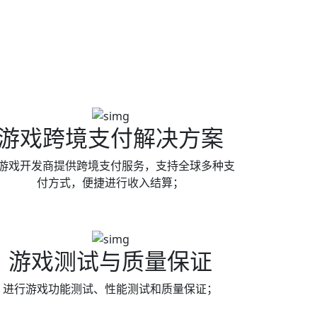
游戏跨境支付解决方案
游戏开发商提供跨境支付服务，支持全球多种支
付方式，便捷进行收入结算；
游戏测试与质量保证
进行游戏功能测试、性能测试和质量保证；