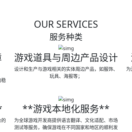
OUR SERVICES
服务种类
障
游戏道具与周边产品设计
设计和生产与游戏相关的实体周边产品，如服饰、
为
玩具、海报等；
的稳
*
**游戏本地化服务**
台的
为全球游戏开发商提供语言翻译、文化适配、市场
测试等服务，确保游戏在不同国家和地区的顺利发